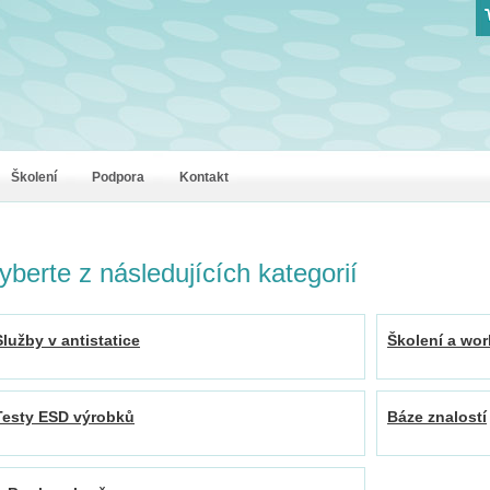
Z
Školení
Podpora
Kontakt
yberte z následujících kategorií
Služby v antistatice
Školení a wo
Testy ESD výrobků
Báze znalostí