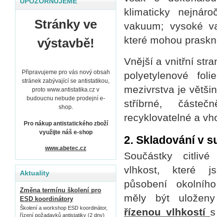
UPOZORŇUJEME
klimaticky nejnár
Stránky ve
vakuum; vysoké v
které mohou praskn
výstavbě!
Vnější a vnitřní str
Připravujeme pro vás nový obsah
polyetylenové foli
stránek zabývající se antistatikou,
mezivrstva je větš
proto www.antistatika.cz v
budoucnu nebude prodejní e-
stříbrné, částe
shop.
recyklovatelné a vh
Pro nákup antistatického zboží
využijte náš e-shop
2. Skladování v 
www.abetec.cz
Součástky citliv
vlhkost, které j
Aktuality
působení okolníh
Změna termínu školení pro
měly být ulože
ESD koordinátory
Školení a workshop ESD koordinátor,
řízenou vlhkostí
s
řízení požadavků antistatiky (2 dny)