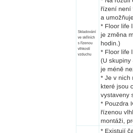
* Na rozdíl
řízení není
a umožňuje
* Floor lif
Skladování
je změna m
ve skříních
hodin.)
s řízenou
vlhkostí
* Floor lif
vzduchu
(U skupiny
je méně než
* Je v nic
které jsou 
vystaveny 
* Pouzdra 
řízenou vlh
montáži, p
* Existují 