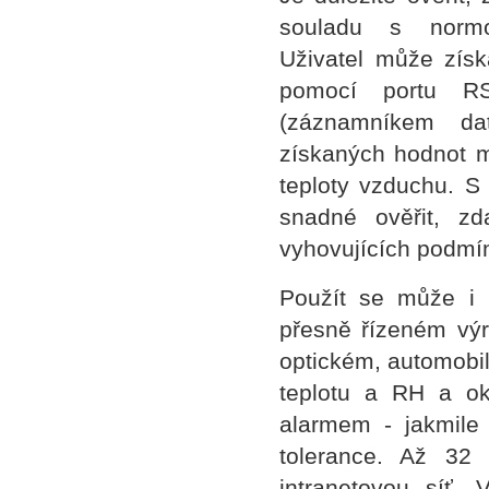
souladu s norm
Uživatel může získ
pomocí portu R
(záznamníkem da
získaných hodnot m
teploty vzduchu. S
snadné ověřit, zd
vyhovujících podmí
Použít se může i 
přesně řízeném výr
optickém, automobi
teplotu a RH a ok
alarmem - jakmile
tolerance. Až 32
intranetovou síť. 