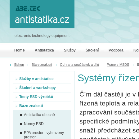
electronic technology equipment
Home
Antistatika
Služby
Školení
Podpora
Ko
Eshop
Báze znalostí
Ochrana součástek a dílů
Práce s MSDS
S
Systémy řízen
Služby v antistatice
Školení a workshopy
Čím dál častěji je
Testy ESD výrobků
řízená teplota a rel
Báze znalostí
zpracování součástek
Antistatika obecně
specifické podmínk
Normy ESD
snaží předcházet se
EPA prostor - vyhrazený
prostor