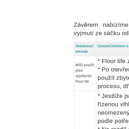
Závěrem nabízíme
vyjmutí ze sáčku odo
Skladovací
Uskutečnitelnost a
metoda
* Floor lif
MSD použít
* Po otevře
před
vypršením
použít zby
Floor life
procesu, dří
* Jestliže 
řízenou vlh
neomezený,
podle potře