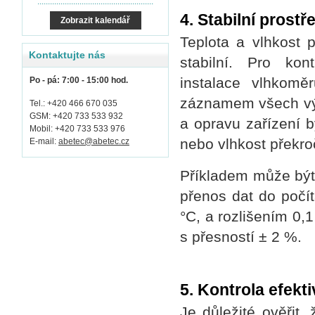
.......................................................
4. Stabilní prost
Zobrazit kalendář
Teplota a vlhkost p
Kontaktujte nás
stabilní. Pro kon
instalace vlhkom
Po - pá: 7:00 - 15:00 hod.
záznamem všech výk
Tel.: +420 466 670 035
GSM: +420 733 533 932
a opravu zařízení b
Mobil: +420 733 533 976
nebo vlhkost překro
E-mail:
abetec@abetec.cz
Příkladem může být
přenos dat do počít
°C, a rozlišením 0,
s přesností ± 2 %.
5. Kontrola efek
Je důležité ověřit,