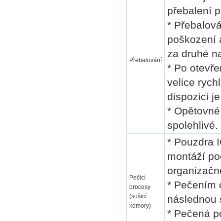
přebalení 
* Přebalová
poškození a
za druhé n
Přebalování
* Po otevře
velice ryc
dispozici j
* Opětovné
spolehlivé.
* Pouzdra I
montáží po
organizačn
Pečicí
* Pečením 
procesy
(sušicí
následnou 
komory)
* Pečená p