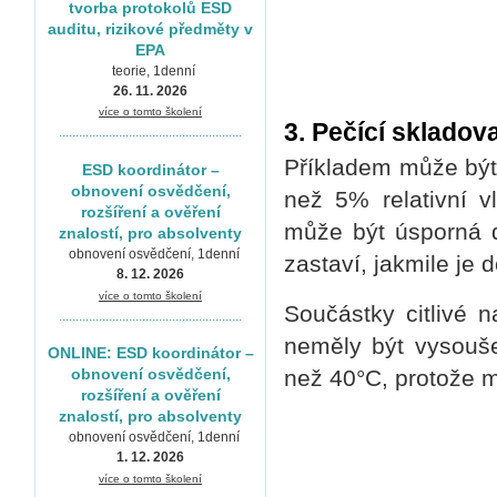
tvorba protokolů ESD
auditu, rizikové předměty v
EPA
teorie, 1denní
26. 11. 2026
více o tomto školení
3. Pečící skladov
.......................................................
Příkladem může být 
ESD koordinátor –
obnovení osvědčení,
než 5% relativní v
rozšíření a ověření
může být úsporná d
znalostí, pro absolventy
obnovení osvědčení, 1denní
zastaví, jakmile je
8. 12. 2026
více o tomto školení
Součástky citlivé n
.......................................................
neměly být vysoušen
ONLINE: ESD koordinátor –
než 40°C, protože m
obnovení osvědčení,
rozšíření a ověření
znalostí, pro absolventy
obnovení osvědčení, 1denní
1. 12. 2026
více o tomto školení