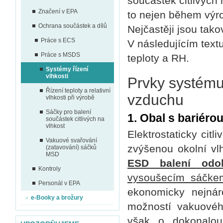
součástek citlivých 
Značení v EPA
to nejen během výro
Ochrana součástek a dílů
Nejčastěji jsou tak
Práce s ECS
V následujícím text
Práce s MSDS
teploty a RH.
Systémy řízení
vlhkosti
Prvky systému ř
Řízení teploty a relativní
vzduchu
vlhkosti při výrobě
Sáčky pro balení
1. Obal s bariérou
součástek citlivých na
vlhkost
Elektrostaticky citl
Vakuové svařování
zvýšenou okolní vl
(zatavování) sáčků
MSD
ESD balení odolá
Kontroly
vysoušecím sáčke
Personál v EPA
ekonomicky nejnár
e-Booky a brožury
možností vakuovéh
však o dokonalou 