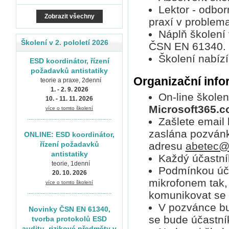
Lektor - odborn
Zobrazit všechny
praxí v problemat
Náplň školení
Školení v 2. pololetí 2026
ČSN EN 61340.
Školení nabíz
ESD koordinátor, řízení
požadavků antistatiky
Organizační inf
teorie a praxe, 2denní
1. - 2. 9. 2026
On-line školen
10. - 11. 11. 2026
Microsoft365.
více o tomto školení
.......................................................
Zašlete email
zaslána pozvánka
ONLINE: ESD koordinátor,
adresu
abetec@
řízení požadavků
antistatiky
Každý účastník
teorie, 1denní
Podmínkou úča
20. 10. 2026
mikrofonem tak, 
více o tomto školení
.......................................................
komunikovat se 
V pozvánce bu
Novinky ČSN EN 61340,
se bude účastník 
tvorba protokolů ESD
auditu, rizikové předměty v