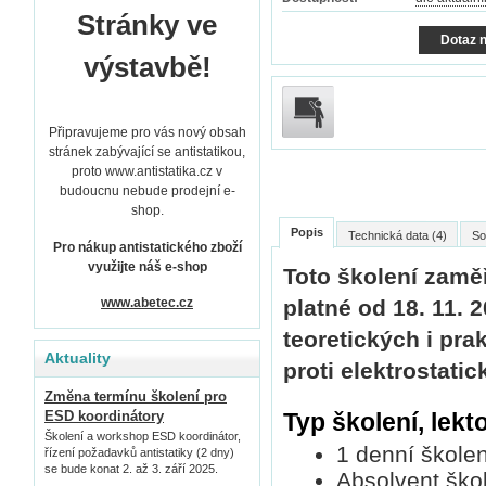
Stránky ve
Dotaz n
výstavbě!
Připravujeme pro vás nový obsah
stránek zabývající se antistatikou,
proto www.antistatika.cz v
budoucnu nebude prodejní e-
shop.
Popis
Technická data (4)
So
Pro nákup antistatického zboží
využijte náš e-shop
Toto školení zam
www.abetec.cz
platné od 18. 11. 
teoretických i pra
Aktuality
proti elektrostati
Změna termínu školení pro
Typ školení, lek
ESD koordinátory
Školení a workshop ESD koordinátor,
1 denní školen
řízení požadavků antistatiky (2 dny)
se bude konat 2. až 3. září 2025.
Absolvent ško