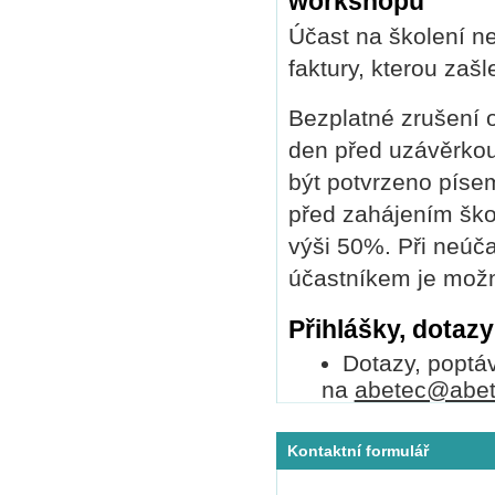
workshopu
Účast na školení 
faktury, kterou zaš
Bezplatné zrušení 
den před uzávěrkou
být potvrzeno píse
před zahájením ško
výši 50%. Při neúča
účastníkem je možn
Přihlášky, dotaz
Dotazy, poptá
na
abetec@abet
Kontaktní formulář