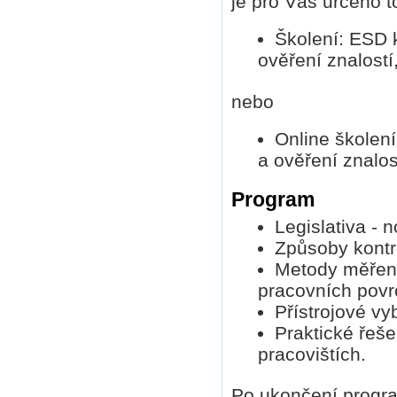
je pro Vás určeno t
Školení: ESD k
ověření znalostí
nebo
Online školení
a ověření znalos
Program
Legislativa -
Způsoby kontr
Metody měření
pracovních povrc
Přístrojové vy
Praktické řeš
pracovištích.
Po ukončení progra