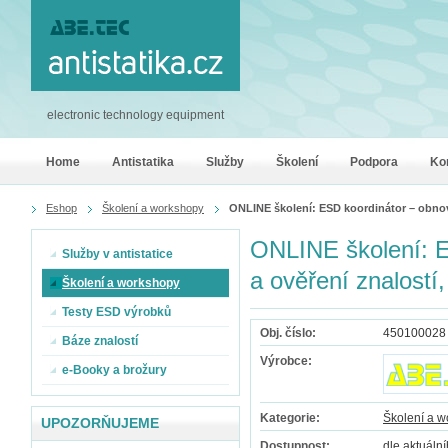
electronic technology equipment
Home
Antistatika
Služby
Školení
Podpora
Ko
Eshop
Školení a workshopy
ONLINE školení: ESD koordinátor – obnove
ONLINE školení: E
Služby v antistatice
a ověření znalostí
Školení a workshopy
Testy ESD výrobků
Obj. číslo:
450100028
Báze znalostí
Výrobce:
e-Booky a brožury
Kategorie:
Školení a 
UPOZORŇUJEME
Dostupnost:
dle aktuáln