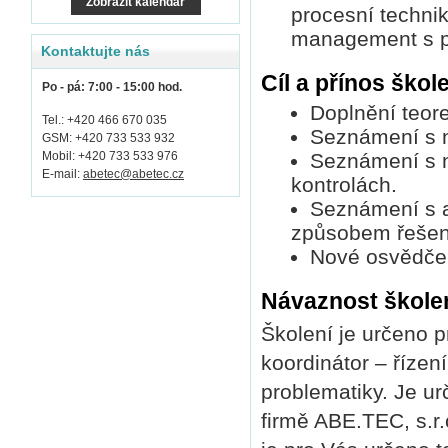
Zobrazit kalendář
procesní technik,
management s p
Kontaktujte nás
Cíl a přínos škol
Po - pá: 7:00 - 15:00 hod.
Doplnění teoret
Tel.: +420 466 670 035
Seznámení s no
GSM: +420 733 533 932
Mobil: +420 733 533 976
Seznámení s n
E-mail:
abetec@abetec.cz
kontrolách.
Seznámení s an
způsobem řešení
Nové osvědčen
Návaznost škole
Školení je určeno pr
koordinátor – řízení
problematiky. Je ur
firmě ABE.TEC, s.r.