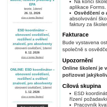
Na konci škole
EPA
aplikace Forms.
teorie, 1denní
Osvědčení o 
26. 11. 2026
absolvování ško
více o tomto školení
.......................................................
faktury za školen
ESD koordinátor –
Fakturace
obnovení osvědčení,
rozšíření a ověření
Bude vystavena ost
znalostí, pro absolventy
obnovení osvědčení, 1denní
společně s osvědče
8. 12. 2026
více o tomto školení
Upozornění
.......................................................
Online školení je 
ONLINE: ESD koordinátor –
obnovení osvědčení,
pořizovat jakýkoli
rozšíření a ověření
znalostí, pro absolventy
Cílová skupina
obnovení osvědčení, 1denní
1. 12. 2026
ESD koordináto
více o tomto školení
řízení požadavků
.......................................................
Pracovník kvali