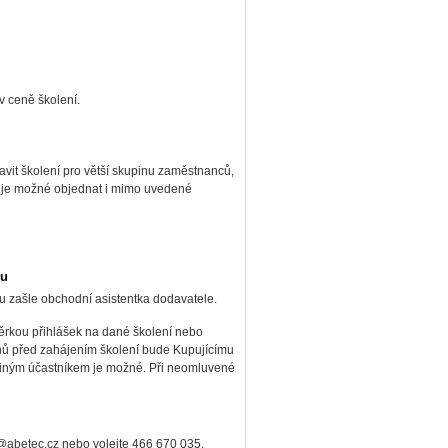
v ceně školení.
avit školení pro větší skupinu zaměstnanců,
í je možné objednat i mimo uvedené
pu
u zašle obchodní asistentka dodavatele.
ěrkou přihlášek na dané školení nebo
nů před zahájením školení bude Kupujícímu
í jiným účastníkem je možné. Při neomluvené
@abetec.cz
nebo volejte 466 670 035.