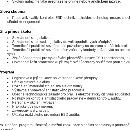
Školení nabízíme také
přednášené online nebo v anglickém jazyce
.
Cílová skupina
Pracovník kvality, kontrolor, ESD technik, instruktor, technolog, procesní tech
střední management.
Cíl a přínos školení
Seznámení s legislativou.
Seznámení s aplikací legislativy do vnitropodnikových předpisů.
Teoretické i praktické seznámení s požadavky na ochranu součástek proti e
Teoretické i praktické seznámení se způsoby kontroly požadavků na ochran
výboji.
Získání odbornosti pro vykonávání především funkce ESD koordinátora, inter
Dovednost řešit problematiku při zajišťování ochrany součástek proti elektr
Program
Legislativa a její aplikace na vnitropodnikové předpisy.
Účinky statické elektřiny.
Rozdělení materiálů z hlediska elektrostatiky.
Výstavba a vybavení antistatického pracoviště.
Obecné technologické zásady pro práci s elektrostaticky citlivými součástk
Postupy při kontrole antistatického pracoviště – denní kontroly, audity.
Personál – školení, vybavení.
Praktické postupy měření.
Závěrečný test znalostí.
Ukázka praktického provedení ESD auditu.
Po ukončení programu školení je možná konzultace s našimi specialisty k probrané