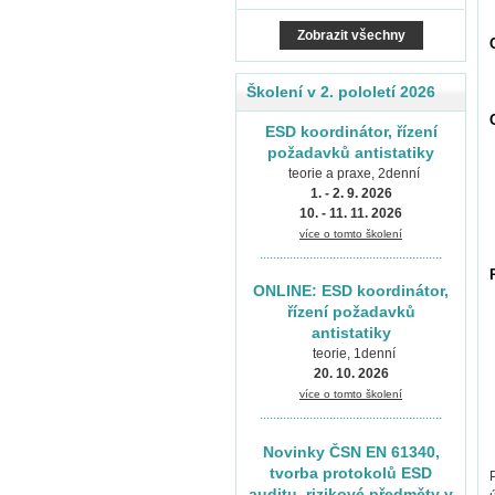
Zobrazit všechny
Školení v 2. pololetí 2026
ESD koordinátor, řízení
požadavků antistatiky
teorie a praxe, 2denní
1. - 2. 9. 2026
10. - 11. 11. 2026
více o tomto školení
.......................................................
ONLINE: ESD koordinátor,
řízení požadavků
antistatiky
teorie, 1denní
20. 10. 2026
více o tomto školení
.......................................................
Novinky ČSN EN 61340,
tvorba protokolů ESD
auditu, rizikové předměty v