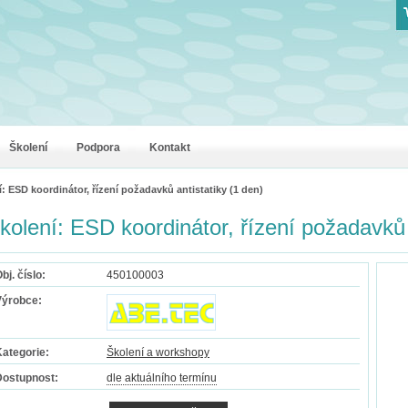
Z
Školení
Podpora
Kontakt
: ESD koordinátor, řízení požadavků antistatiky (1 den)
kolení: ESD koordinátor, řízení požadavků 
bj. číslo:
450100003
Výrobce:
ategorie:
Školení a workshopy
Dostupnost:
dle aktuálního termínu