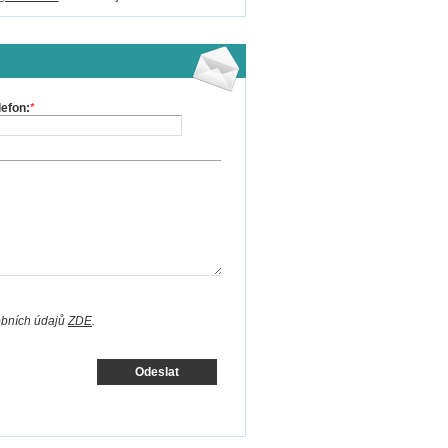
lefon:
*
obních údajů
ZDE
.
Odeslat