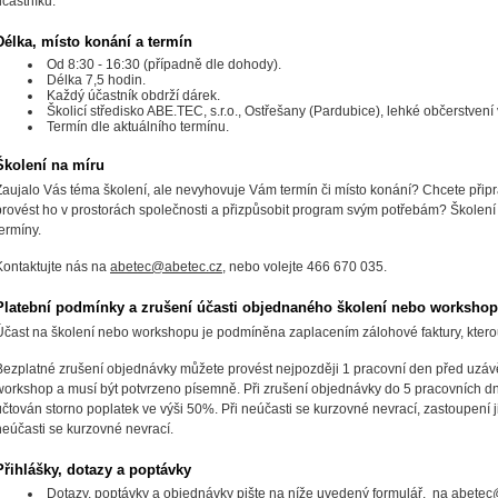
účastníků.
Délka, místo konání a termín
Od 8:30 - 16:30 (případně dle dohody).
Délka 7,5 hodin.
Každý účastník obdrží dárek.
Školicí středisko ABE.TEC, s.r.o., Ostřešany (Pardubice), lehké občerstvení 
Termín dle aktuálního termínu.
Školení na míru
Zaujalo Vás téma školení, ale nevyhovuje Vám termín či místo konání? Chcete připr
provést ho v prostorách společnosti a přizpůsobit program svým potřebám? Školen
termíny.
Kontaktujte nás na
abetec@abetec.cz
, nebo volejte 466 670 035.
Platební podmínky a zrušení účasti objednaného školení nebo worksho
Účast na školení nebo workshopu je podmíněna zaplacením zálohové faktury, ktero
Bezplatné zrušení objednávky můžete provést nejpozději 1 pracovní den před uzáv
workshop a musí být potvrzeno písemně. Při zrušení objednávky do 5 pracovních d
účtován storno poplatek ve výši 50%. Při neúčasti se kurzovné nevrací, zastoupen
neúčasti se kurzovné nevrací.
Přihlášky, dotazy a poptávky
Dotazy, poptávky a objednávky pište na níže uvedený formulář, na
abetec