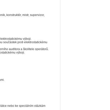
nik, konstruktér, mistr, supervizor,
lektrostatickému výboji.
u součástek proti elektrostatickému
ního auditora a školitele operátorů.
ostatickému výboji.
ami.
 látce nebo ke speciálním otázkám