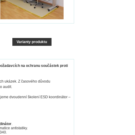
Varianty produktu
 požadavcích na ochranu součástek proti
ických ukázek. Z časového důvodu
o audit.
jeme dvoudenní školení ESD koordinátor –
inátor
.
atice antistatiky.
340.