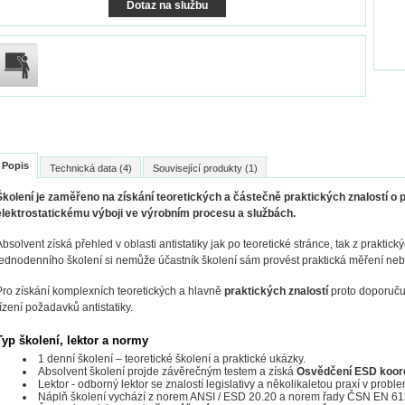
Dotaz na službu
Popis
Technická data (4)
Související produkty (1)
Školení je zaměřeno na získání teoretických a částečně praktických znalostí o
elektrostatickému výboji ve výrobním procesu a službách.
Absolvent získá přehled v oblasti antistatiky jak po teoretické stránce, tak z prakt
jednodenního školení si nemůže účastník školení sám provést praktická měření neb
Pro získání komplexních teoretických a hlavně
praktických znalostí
proto doporuču
řízení požadavků antistatiky.
Typ školení, lektor a normy
1 denní školení – teoretické školení a praktické ukázky.
Absolvent školení projde závěrečným testem a získá
Osvědčení ESD koord
Lektor - odborný lektor se znalostí legislativy a několikaletou praxí v problem
Náplň školení vychází z norem ANSI / ESD 20.20 a norem řady ČSN EN 61