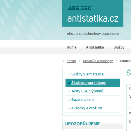
electronic technology equipment
Home
Antistatika
Služby
Eshop
Školení a workshopy
Školení
Š
Služby v antistatice
Školení a workshopy
O
Testy ESD výrobků
Báze znalostí
e-Booky a brožury
K
UPOZORŇUJEME