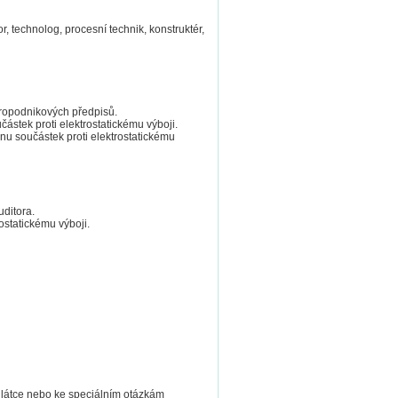
or, technolog, procesní technik, konstruktér,
tropodnikových předpisů.
tek proti elektrostatickému výboji.
u součástek proti elektrostatickému
ditora.
ostatickému výboji.
 látce nebo ke speciálním otázkám