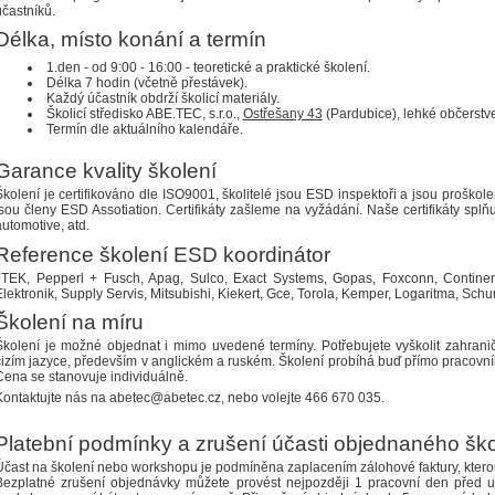
účastníků.
Délka, místo konání a termín
1.den - od 9:00 - 16:00 - teoretické a praktické školení.
Délka 7 hodin (včetně přestávek).
Každý účastník obdrží školicí materiály.
Školicí středisko ABE.TEC, s.r.o.,
Ostřešany 43
(Pardubice), lehké občerstve
Termín dle aktuálního kalendáře.
Garance kvality školení
Školení je certifikováno dle ISO9001, školitelé jsou ESD inspektoři a jsou proškolen
jsou členy ESD Assotiation. Certifikáty zašleme na vyžádání. Naše certifikáty splň
automotive, atd.
Reference školení ESD koordinátor
JTEK, Pepperl + Fusch, Apag, Sulco, Exact Systems, Gopas, Foxconn, Continen
Elektronik, Supply Servis, Mitsubishi, Kiekert, Gce, Torola, Kemper, Logaritma, Sch
Školení na míru
Školení je možné objednat i mimo uvedené termíny. Potřebujete vyškolit zahrani
cizím jazyce, především v anglickém a ruském. Školení probíhá buď přímo pracovní
Cena se stanovuje individuálně.
Kontaktujte nás na abetec@abetec.cz, nebo volejte 466 670 035.
Platební podmínky a zrušení účasti objednaného šk
Účast na školení nebo workshopu je podmíněna zaplacením zálohové faktury, ktero
Bezplatné zrušení objednávky můžete provést nejpozději 1 pracovní den před 