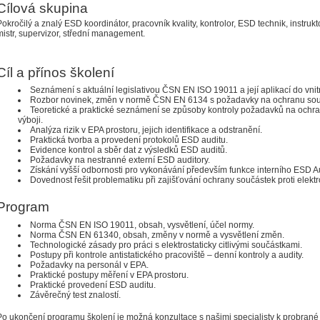
Cílová skupina
Pokročilý a znalý ESD koordinátor, pracovník kvality, kontrolor, ESD technik, instrukt
mistr, supervizor, střední management.
Cíl a přínos školení
Seznámení s aktuální legislativou ČSN EN ISO 19011 a její aplikací do vni
Rozbor novinek, změn v normě ČSN EN 6134 s požadavky na ochranu součás
Teoretické a praktické seznámení se způsoby kontroly požadavků na ochran
výboji.
Analýza rizik v EPA prostoru, jejich identifikace a odstranění.
Praktická tvorba a provedení protokolů ESD auditu.
Evidence kontrol a sběr dat z výsledků ESD auditů.
Požadavky na nestranné externí ESD auditory.
Získání vyšší odbornosti pro vykonávání především funkce interního ESD Au
Dovednost řešit problematiku při zajišťování ochrany součástek proti elektr
Program
Norma ČSN EN ISO 19011, obsah, vysvětlení, účel normy.
Norma ČSN EN 61340, obsah, změny v normě a vysvětlení změn.
Technologické zásady pro práci s elektrostaticky citlivými součástkami.
Postupy při kontrole antistatického pracoviště – denní kontroly a audity.
Požadavky na personál v EPA.
Praktické postupy měření v EPA prostoru.
Praktické provedení ESD auditu.
Závěrečný test znalostí.
Po ukončení programu školení je možná konzultace s našimi specialisty k probrané