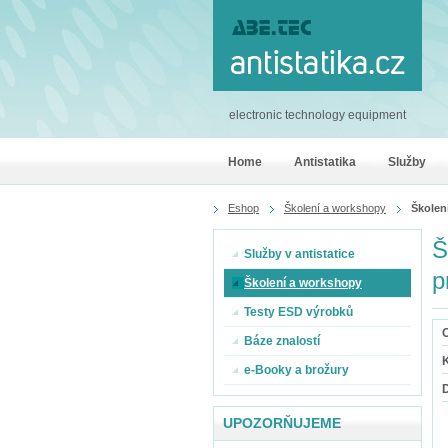
electronic technology equipment
Home
Antistatika
Služby
Eshop
Školení a workshopy
Školen
Š
Služby v antistatice
p
Školení a workshopy
Testy ESD výrobků
O
Báze znalostí
K
e-Booky a brožury
UPOZORŇUJEME