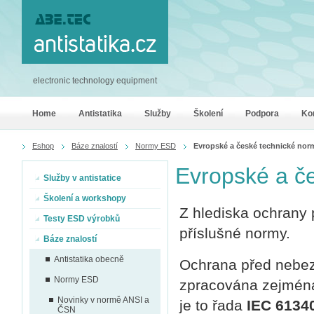
electronic technology equipment
Home
Antistatika
Služby
Školení
Podpora
Ko
Eshop
Báze znalostí
Normy ESD
Evropské a české technické norm
Evropské a če
Služby v antistatice
Školení a workshopy
Z hlediska ochrany 
Testy ESD výrobků
příslušné normy.
Báze znalostí
Antistatika obecně
Ochrana před nebezp
Normy ESD
zpracována zejmén
Novinky v normě ANSI a
je to řada
IEC 6134
ČSN