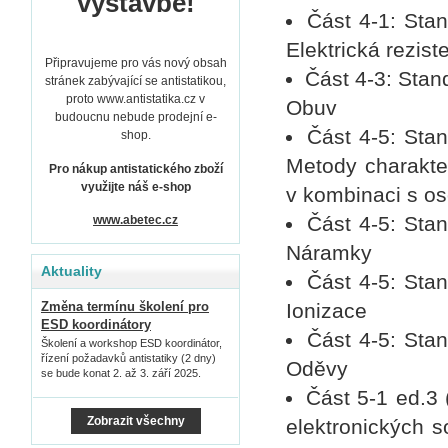
výstavbě!
Část 4-1: Sta
Elektrická rezis
Připravujeme pro vás nový obsah
Část 4-3: Stan
stránek zabývající se antistatikou,
proto www.antistatika.cz v
Obuv
budoucnu nebude prodejní e-
Část 4-5: Sta
shop.
Metody charakte
Pro nákup antistatického zboží
využijte náš e-shop
v kombinaci s o
Část 4-5: Sta
www.abetec.cz
Náramky
Aktuality
Část 4-5: Sta
Ionizace
Změna termínu školení pro
ESD koordinátory
Část 4-5: Sta
Školení a workshop ESD koordinátor,
řízení požadavků antistatiky (2 dny)
Oděvy
se bude konat 2. až 3. září 2025.
Část 5-1 ed.3 
Zobrazit všechny
elektronických 