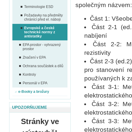
společným názvem
Terminologie ESD
Požadavky na předměty
Část 1: Všeob
chránící před el. náboji
Část 2-1 (ed
Evropské a české
technické normy z
nabíjení
antistatiky
Část 2-2: M
EPA prostor - vyhrazený
prostor
rezistivity
Značení v EPA
Část 2-3 (ed.2
Ochrana součástek a dílů
pro stanovení re
Kontroly
používaných k za
Personál v EPA
Část 3-1: Me
e-Booky a brožury
elektrostatickéh
Část 3-2: Me
UPOZORŇUJEME
elektrostatickéh
Stránky ve
Část 3-3: Me
elektrostatickéh