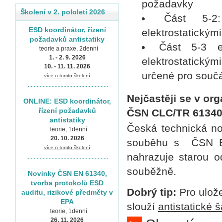
požadavky
Školení v 2. pololetí 2026
Část 5-2:
ESD koordinátor, řízení
elektrostatickým
požadavků antistatiky
Část 5-3 e
teorie a praxe, 2denní
1. - 2. 9. 2026
elektrostatickým
10. - 11. 11. 2026
určené pro součás
více o tomto školení
.......................................................
Nejčastěji se v or
ONLINE: ESD koordinátor,
řízení požadavků
ČSN CLC/TR 61340-
antistatiky
Česká technická n
teorie, 1denní
20. 10. 2026
souběhu s ČSN E
více o tomto školení
nahrazuje starou 
.......................................................
souběžně.
Novinky ČSN EN 61340,
tvorba protokolů ESD
Dobrý tip:
Pro ulože
auditu, rizikové předměty v
EPA
slouží
antistatické 
teorie, 1denní
26. 11. 2026